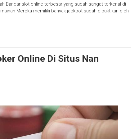
ah Bandar slot online terbesar yang sudah sangat terkenal di
mainan Mereka memiliki banyak jackpot sudah dibuktikan oleh
er Online Di Situs Nan