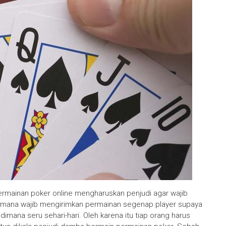
ermainan poker online mengharuskan penjudi agar wajib
i mana wajib mengirimkan permainan segenap player supaya
mana seru sehari-hari. Oleh karena itu tiap orang harus