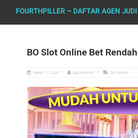
Skip
to
FOURTHPILLER – DAFTAR AGEN JUD
content
BO Slot Online Bet Rendah
Maret 17, 2024
Jason Bryant
Slot Online