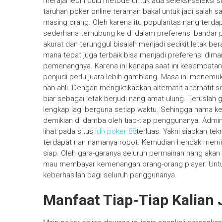
merajai lebih dulu metode untuk ada seleksi-seleksi
taruhan poker online teraman bakal untuk jadi salah sa
masing orang. Oleh karena itu popularitas nang terda
sederhana terhubung ke di dalam preferensi bandar p
akurat dan terunggul bisalah menjadi sedikit letak be
mana tepat juga terbaik bisa menjadi preferensi dima
pemenangnya. Karena ini kenapa saat ini kesempatan a
penjudi perlu juara lebih gamblang. Masa ini menem
nan ahli. Dengan mengiktikadkan alternatif-alternatif
biar sebagai letak berjudi nang amat ulung. Terusla
lengkap lagi berguna setiap waktu. Sehingga nama k
demikian di damba oleh tiap-tiap penggunanya. Adm
lihat pada situs
idn poker 88
terluas. Yakni siapkan tek
terdapat nan namanya robot. Kemudian hendak memilik
siap. Oleh gara-garanya seluruh permainan nang akan
mau membayar kemenangan orang-orang player. Unt
keberhasilan bagi seluruh penggunanya.
Manfaat Tiap-Tiap Kalian 