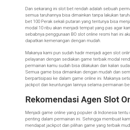
Dan sekarang ini slot bet rendah adalah sebuah per
semua taruhannya bisa dimainkan tanpa lakukan taru
bet 100 Perak sekali putaran yang tentunya bisa menj
modal 10 ribu akan menjadi tempat yang pas agar kamu
sebabnya penggunaan BO slot online resmi hari ini ak
dapatkan kemenangan dengan mudah.
Makanya kami pun sudah hadir menjadi agen slot onl
pelayanan dengan sediakan game terbaik modal renda
permainan kamu sudah bisa dilakukan dan kalian suda
Semua game bisa dimainkan dengan mudah dan semua
berpartisipasi ke dalam game online ini. Makanya s
jackpot dan keuntungan lainnya selama permainan be
Rekomendasi Agen Slot On
Menjadi game online yang populer di Indonesia tentu 
penting dalam permainan ini. Sehingga membuat k
mendapat jackpot dan pilihan game yang terbaik mud