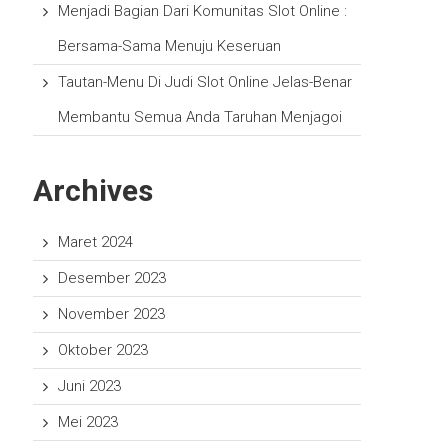
Menjadi Bagian Dari Komunitas Slot Online :
Bersama-Sama Menuju Keseruan
Tautan-Menu Di Judi Slot Online Jelas-Benar
Membantu Semua Anda Taruhan Menjagoi
Archives
Maret 2024
Desember 2023
November 2023
Oktober 2023
Juni 2023
Mei 2023