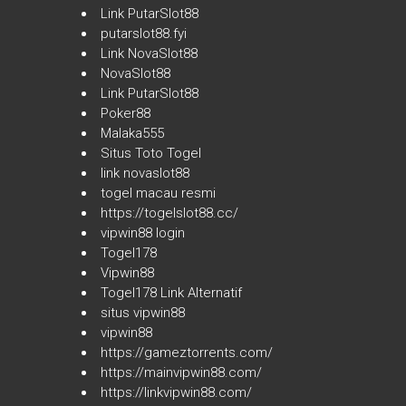
Link PutarSlot88
putarslot88.fyi
Link NovaSlot88
NovaSlot88
Link PutarSlot88
Poker88
Malaka555
Situs Toto Togel
link novaslot88
togel macau resmi
https://togelslot88.cc/
vipwin88 login
Togel178
Vipwin88
Togel178 Link Alternatif
situs vipwin88
vipwin88
https://gameztorrents.com/
https://mainvipwin88.com/
https://linkvipwin88.com/