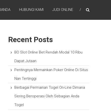
RANDA
HUBUNGI KAMI
JUDI ONLINE
Recent Posts
BO Slot Online Bet Rendah Modal 10 Ribu
Dapat Jutaan
Pentingnya Memainkan Poker Online Di Situs
Nan Tertinggi
Berbagai Permainan Togel On-Line Dimana
Sering Beroperasi Oleh Sebagian Anda
Togel