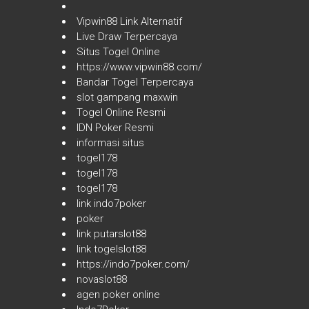
Vipwin88 Link Alternatif
Live Draw Terpercaya
Situs Togel Online
https://www.vipwin88.com/
Bandar Togel Terpercaya
slot gampang maxwin
Togel Online Resmi
IDN Poker Resmi
informasi situs
togel178
togel178
togel178
link indo7poker
poker
link putarslot88
link togelslot88
https://indo7poker.com/
novaslot88
agen poker online