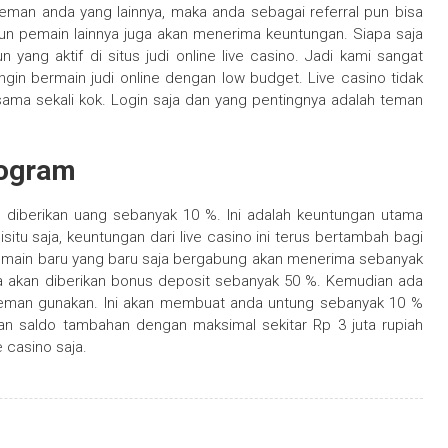
eman anda yang lainnya, maka anda sebagai referral pun bisa
mun pemain lainnya juga akan menerima keuntungan. Siapa saja
n yang aktif di situs judi online
live casino
. Jadi kami sangat
ingin bermain judi online dengan low budget
. Live casino
tidak
ma sekali kok. Login saja dan yang pentingnya adalah teman
rogram
diberikan uang sebanyak 10 %. Ini adalah keuntungan utama
situ saja, keuntungan dari
live casino
ini terus bertambah bagi
Pemain baru yang baru saja bergabung akan menerima sebanyak
da akan diberikan bonus deposit sebanyak 50 %. Kemudian ada
 teman gunakan. Ini akan membuat anda untung sebanyak 10 %
n saldo tambahan dengan maksimal sekitar Rp 3 juta rupiah
ve casino
saja.