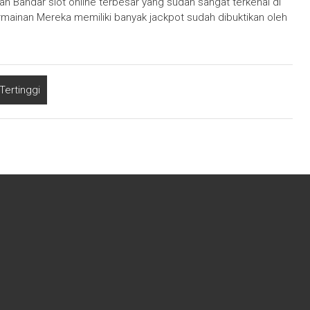
ah Bandar slot online terbesar yang sudah sangat terkenal di
mainan Mereka memiliki banyak jackpot sudah dibuktikan oleh
Tertinggi