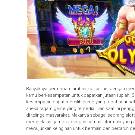
Banyaknya permainan taruhan judi online, dengan men
kamu berkesempatan untuk dapatkan jutaan rupiah.
kesempatan dapat memilih game yang tepat agar seti
aneka ragam game yang tersedia. Dan saat ini pengguna
di telinga masyarakat. Makanya sebagai seorang slo
mempelajari game ini dengan semua informasi yang a
mewujudkan keinginan untuk bermain dan bertaruh d