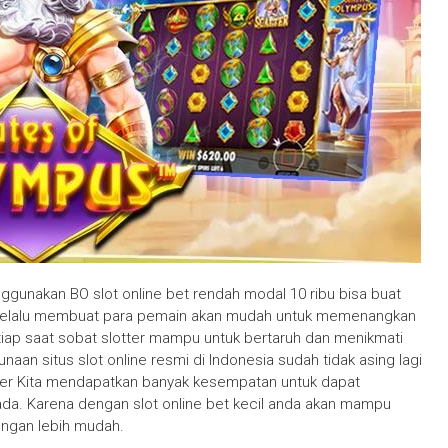
ggunakan BO slot online bet rendah modal 10 ribu bisa buat
 Selalu membuat para pemain akan mudah untuk memenangkan
ap saat sobat slotter mampu untuk bertaruh dan menikmati
an situs slot online resmi di Indonesia sudah tidak asing lagi
tter Kita mendapatkan banyak kesempatan untuk dapat
da. Karena dengan slot online bet kecil anda akan mampu
engan lebih mudah.