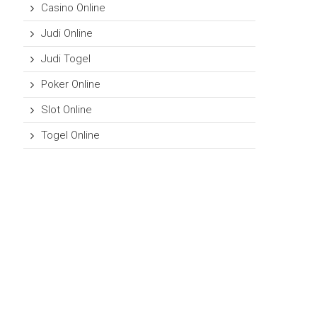
Casino Online
Judi Online
Judi Togel
Poker Online
Slot Online
Togel Online