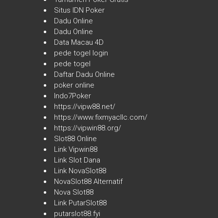
Situs IDN Poker
Dadu Online
Dadu Online
Data Macau 4D
pede togel login
pede togel
Daftar Dadu Online
poker online
Indo7Poker
https://vipw88.net/
https://www.fixmyacllc.com/
https://vipwin88.org/
Slot88 Online
Link Vipwin88
Link Slot Dana
Link NovaSlot88
NovaSlot88 Alternatif
Nova Slot88
Link PutarSlot88
putarslot88.fyi