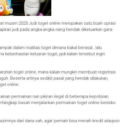
arakat musim 2023 Judi togel online merupakan satu buah oprasi
etapkan judi pada angka-angka nang hendak dikeluarkan gara-
pak dalam rivalitas togel dimana bakal berasal , lalu
keberhasilan keluaran togel, jadi kalian tersebut ingin
 taruhan togel online, mana kalian mungkin membuat registrasi
guh. Beserta artinya sedikit pasal yang hendak dilakukan,
el online:
ainan permainan nan pikiran ilegal di beberapa kepolisian,
tertangkap basah menjalankan permainan togel online berisiko
azimnya dari dana sah, agar pemain bisa meraih kredit ataupun