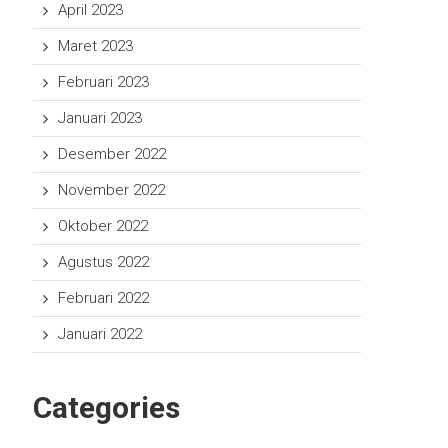
April 2023
Maret 2023
Februari 2023
Januari 2023
Desember 2022
November 2022
Oktober 2022
Agustus 2022
Februari 2022
Januari 2022
Categories