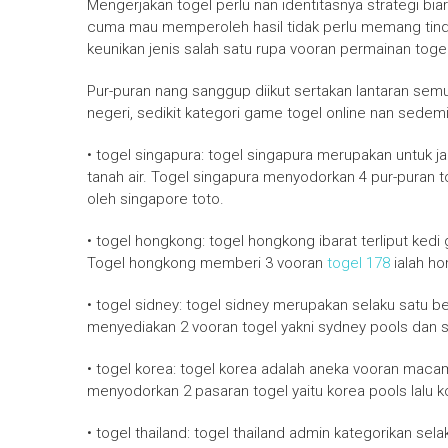
Mengerjakan togel perlu nan identitasnya strategi b
cuma mau memperoleh hasil tidak perlu memang tinda
keunikan jenis salah satu rupa vooran permainan tog
Pur-puran nang sanggup diikut sertakan lantaran semu
negeri, sedikit kategori game togel online nan sedemi
• togel singapura: togel singapura merupakan untuk j
tanah air. Togel singapura menyodorkan 4 pur-puran t
oleh singapore toto.
• togel hongkong: togel hongkong ibarat terliput kedi
Togel hongkong memberi 3 vooran
togel 178
ialah h
• togel sidney: togel sidney merupakan selaku satu be
menyediakan 2 vooran togel yakni sydney pools dan 
• togel korea: togel korea adalah aneka vooran maca
menyodorkan 2 pasaran togel yaitu korea pools lalu k
• togel thailand: togel thailand admin kategorikan sel