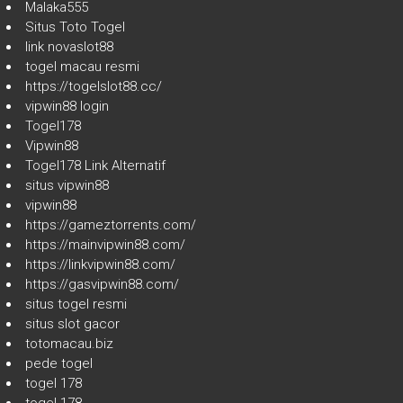
Malaka555
Situs Toto Togel
link novaslot88
togel macau resmi
https://togelslot88.cc/
vipwin88 login
Togel178
Vipwin88
Togel178 Link Alternatif
situs vipwin88
vipwin88
https://gameztorrents.com/
https://mainvipwin88.com/
https://linkvipwin88.com/
https://gasvipwin88.com/
situs togel resmi
situs slot gacor
totomacau.biz
pede togel
togel 178