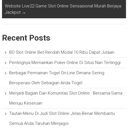
Website Live22 Game Slot Online Sensasional Murah Berjaya
Jackpot
→
Recent Posts
BO Slot Online Bet Rendah Modal 10 Ribu Dapat Jutaan
Pentingnya Memainkan Poker Online Di Situs Nan Tertinggi
Berbagai Permainan Togel On-Line Dimana Sering
Beroperasi Oleh Sebagian Anda Togel
Menjadi Bagian Dari Komunitas Slot Online : Bersama-Sama
Menuju Keseruan
Tautan-Menu Di Judi Slot Online Jelas-Benar Membantu
Semua Anda Taruhan Menjagoi