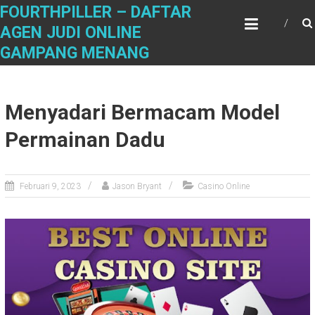
Skip
FOURTHPILLER – DAFTAR
to
AGEN JUDI ONLINE
content
GAMPANG MENANG
Menyadari Bermacam Model
Permainan Dadu
Februari 9, 2023
Jason Bryant
Casino Online