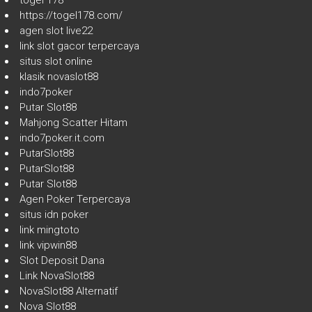
togel 178
https://togel178.com/
agen slot live22
link slot gacor terpercaya
situs slot online
klasik novaslot88
indo7poker
Putar Slot88
Mahjong Scatter Hitam
indo7poker.it.com
PutarSlot88
PutarSlot88
Putar Slot88
Agen Poker Terpercaya
situs idn poker
link mingtoto
link vipwin88
Slot Deposit Dana
Link NovaSlot88
NovaSlot88 Alternatif
Nova Slot88