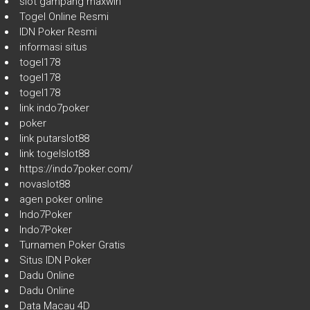
slot gampang maxwin
Togel Online Resmi
IDN Poker Resmi
informasi situs
togel178
togel178
togel178
link indo7poker
poker
link putarslot88
link togelslot88
https://indo7poker.com/
novaslot88
agen poker online
Indo7Poker
Indo7Poker
Turnamen Poker Gratis
Situs IDN Poker
Dadu Online
Dadu Online
Data Macau 4D