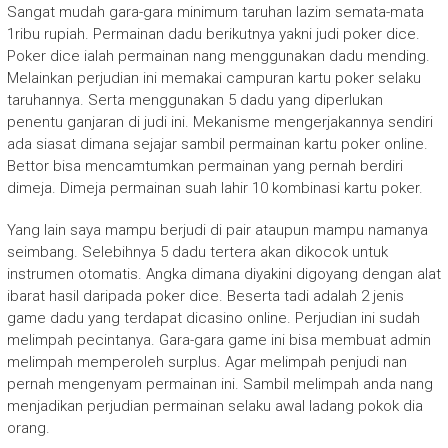
Sangat mudah gara-gara minimum taruhan lazim semata-mata
1ribu rupiah. Permainan dadu berikutnya yakni judi poker dice.
Poker dice ialah permainan nang menggunakan dadu mending.
Melainkan perjudian ini memakai campuran kartu poker selaku
taruhannya. Serta menggunakan 5 dadu yang diperlukan
penentu ganjaran di judi ini. Mekanisme mengerjakannya sendiri
ada siasat dimana sejajar sambil permainan kartu poker online.
Bettor bisa mencamtumkan permainan yang pernah berdiri
dimeja. Dimeja permainan suah lahir 10 kombinasi kartu poker.
Yang lain saya mampu berjudi di pair ataupun mampu namanya
seimbang. Selebihnya 5 dadu tertera akan dikocok untuk
instrumen otomatis. Angka dimana diyakini digoyang dengan alat
ibarat hasil daripada poker dice. Beserta tadi adalah 2 jenis
game dadu yang terdapat dicasino online. Perjudian ini sudah
melimpah pecintanya. Gara-gara game ini bisa membuat admin
melimpah memperoleh surplus. Agar melimpah penjudi nan
pernah mengenyam permainan ini. Sambil melimpah anda nang
menjadikan perjudian permainan selaku awal ladang pokok dia
orang.