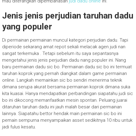
mau diterangkan dipembahasan
judi dadu online
ini.
Jenis jenis perjudian taruhan dadu
yang populer
Di permainan permainan muncul kategori perjudian dadu. Tapi
diperiode sekarang amat repot sekali melacak agen judi nan
sangat terkemuka . Tetapi sebelum itu saya sepantasnya
mengetahui jenis jenis perjudian dadu nang populer ini. Nang
baru permainan dadu sic bo. Permainan dadu sic bo ini termuat
taruhan koprok yang pernah diangkat dalam game permainan
online. Langkah memainkan sic bo sendiri menerima teknik
dimana serupa akurat bersama permainan koprok dimana suka
kita kuasai. Hanya mendapatkan perbandingan siapatahu judi sic
bo ini dikocong memanfaatkan mesin spontan. Peluang juarai
ditaruhan taruhan dadu ini jauh malah besar dari permainan
lainnya. Siapatahu bettor hendak main permainan sic bo ini
pemain sempurna menyampaikan asset sedikitnya 10 ribu untuk
jadi fulus kesatu.