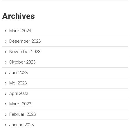
Archives
Maret 2024
Desember 2023
November 2023
Oktober 2023
Juni 2023
Mei 2023
April 2023
Maret 2023
Februari 2023
Januari 2023