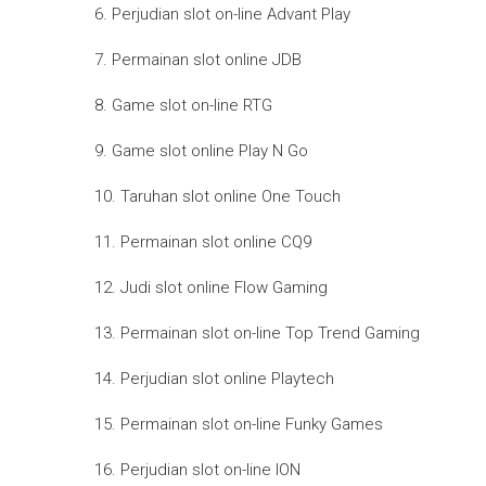
6. Perjudian slot on-line Advant Play
7. Permainan slot online JDB
8. Game slot on-line RTG
9. Game slot online Play N Go
10. Taruhan slot online One Touch
11. Permainan slot online CQ9
12. Judi slot online Flow Gaming
13. Permainan slot on-line Top Trend Gaming
14. Perjudian slot online Playtech
15. Permainan slot on-line Funky Games
16. Perjudian slot on-line ION