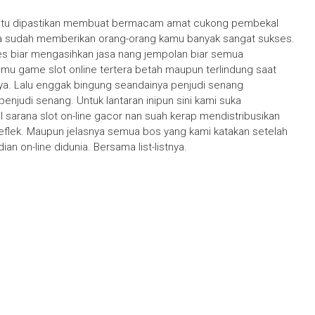
 itu dipastikan membuat bermacam amat cukong pembekal
haja sudah memberikan orang-orang kamu banyak sangat sukses.
ntes biar mengasihkan jasa nang jempolan biar semua
mu game slot online tertera betah maupun terlindung saat
knya. Lalu enggak bingung seandainya penjudi senang
enjudi senang. Untuk lantaran inipun sini kami suka
 sarana slot on-line gacor nan suah kerap mendistribusikan
eflek. Maupun jelasnya semua bos yang kami katakan setelah
ian on-line didunia. Bersama list-listnya.