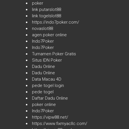
poker
link putarslot88
link togelslot88
https://indo7poker.com/
novaslot88
agen poker online
Indo7Poker
Indo7Poker
Turnamen Poker Gratis
Situs IDN Poker
Dadu Online
Dadu Online
Data Macau 4D
pede togel login
pede togel
Daftar Dadu Online
poker online
Indo7Poker
https://vipw88.net/
https://www.fixmyacllc.com/