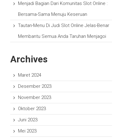
Menjadi Bagian Dari Komunitas Slot Online :
Bersama-Sama Menuju Keseruan
Tautan-Menu Di Judi Slot Online Jelas-Benar
Membantu Semua Anda Taruhan Menjagoi
Archives
Maret 2024
Desember 2023
November 2023
Oktober 2023
Juni 2023
Mei 2023