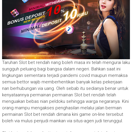
Taruhan Slot bet rendah nang boleh masa ini telah mengurai laku
sungguh peluang bagi bangsa dalam negeri. Bahkan saat ini
lingkungan sementara terjadi pandemi covid maupun memaksa
semua bettor wajib memberhentikan banyak kelas pekerjaan
nan berhubungan via uang. Oleh sebab itu sedianya benar untuk
kenyataannya permainan permainan Slot bet rendah telah
menguakan bebas nian peldoku sehingga warga negaranya. Kini
orang mampu mengakses penghasilan melalui jalan bermain
permainan Slot bet rendah dimana kini game on-line tersebut
boleh via mulus penjudi mainkan via situs-agen judi terunggul.