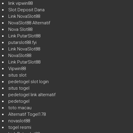
link vipwin88
Slot Deposit Dana
Link NovaSlot88
NovaSlot88 Alternatif
Nova Slot88
Link PutarSlot88
putarslot88.fyi
Link NovaSlot88
NovaSlot88
Link PutarSlot88
Vipwin88
situs slot
pedetogel slot login
situs togel
pedetogel link alternatif
pedetogel
toto macau
Alternatif Togel178
novaslot88
togel resmi