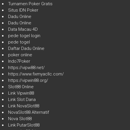
Turnamen Poker Gratis
Situs IDN Poker
Dadu Online
Dadu Online
Data Macau 4D
pede togel login
pede togel
Daftar Dadu Online
poker online
Indo7Poker
https://vipw88.net/
https://www.fixmyacllc.com/
https://vipwin88.org/
Slot88 Online
Link Vipwin88
Link Slot Dana
Link NovaSlot88
NovaSlot88 Alternatif
Nova Slot88
Link PutarSlot88