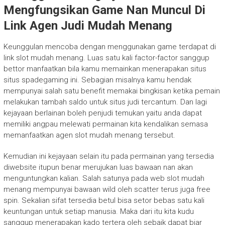
Mengfungsikan Game Nan Muncul Di
Link Agen Judi Mudah Menang
Keunggulan mencoba dengan menggunakan game terdapat di
link slot mudah menang. Luas satu kali factor-factor sanggup
bettor manfaatkan bila kamu memainkan menerapakan situs
situs spadegaming ini. Sebagian misalnya kamu hendak
mempunyai salah satu benefit memakai bingkisan ketika pemain
melakukan tambah saldo untuk situs judi tercantum. Dan lagi
kejayaan berlainan boleh penjudi temukan yaitu anda dapat
memiliki angpau melewati permainan kita kendalikan semasa
memanfaatkan agen slot mudah menang tersebut.
Kemudian ini kejayaan selain itu pada permainan yang tersedia
diwebsite itupun benar merujukan luas bawaan nan akan
menguntungkan kalian. Salah satunya pada web slot mudah
menang mempunyai bawaan wild oleh scatter terus juga free
spin. Sekalian sifat tersedia betul bisa setor bebas satu kali
keuntungan untuk setiap manusia. Maka dari itu kita kudu
sanggup menerapakan kado tertera oleh sebaik dapat biar