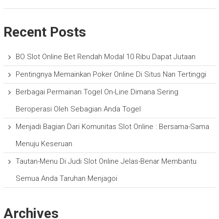
Recent Posts
BO Slot Online Bet Rendah Modal 10 Ribu Dapat Jutaan
Pentingnya Memainkan Poker Online Di Situs Nan Tertinggi
Berbagai Permainan Togel On-Line Dimana Sering
Beroperasi Oleh Sebagian Anda Togel
Menjadi Bagian Dari Komunitas Slot Online : Bersama-Sama
Menuju Keseruan
Tautan-Menu Di Judi Slot Online Jelas-Benar Membantu
Semua Anda Taruhan Menjagoi
Archives