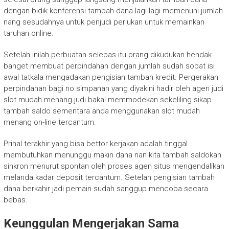
dengan bidik konferensi tambah dana lagi lagi memenuhi jumlah
nang sesudahnya untuk penjudi perlukan untuk memainkan
taruhan online.
Setelah inilah perbuatan selepas itu orang dikudukan hendak
banget membuat perpindahan dengan jumlah sudah sobat isi
awal tatkala mengadakan pengisian tambah kredit. Pergerakan
perpindahan bagi no simpanan yang diyakini hadir oleh agen judi
slot mudah menang judi bakal memmodekan sekeliling sikap
tambah saldo sementara anda menggunakan slot mudah
menang on-line tercantum.
Prihal terakhir yang bisa bettor kerjakan adalah tinggal
membutuhkan menunggu makin dana nan kita tambah saldokan
sinkron menurut spontan oleh proses agen situs mengendalikan
melanda kadar deposit tercantum. Setelah pengisian tambah
dana berkahir jadi pemain sudah sanggup mencoba secara
bebas.
Keunggulan Mengerjakan Sama