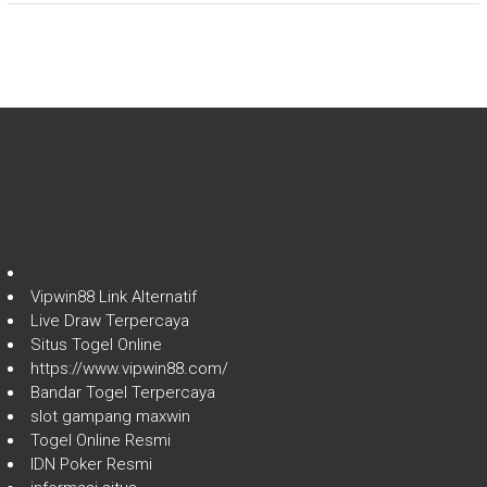
Partner
Vipwin88 Link Alternatif
Live Draw Terpercaya
Situs Togel Online
https://www.vipwin88.com/
Bandar Togel Terpercaya
slot gampang maxwin
Togel Online Resmi
IDN Poker Resmi