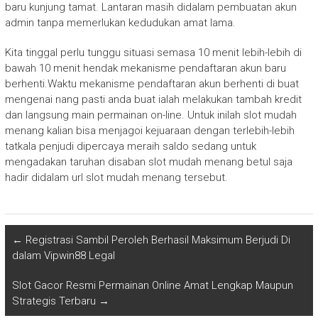
baru kunjung tamat. Lantaran masih didalam pembuatan akun
admin tanpa memerlukan kedudukan amat lama.
Kita tinggal perlu tunggu situasi semasa 10 menit lebih-lebih di
bawah 10 menit hendak mekanisme pendaftaran akun baru
berhenti.Waktu mekanisme pendaftaran akun berhenti di buat
mengenai nang pasti anda buat ialah melakukan tambah kredit
dan langsung main permainan on-line. Untuk inilah slot mudah
menang kalian bisa menjagoi kejuaraan dengan terlebih-lebih
tatkala penjudi dipercaya meraih saldo sedang untuk
mengadakan taruhan disaban slot mudah menang betul saja
hadir didalam url slot mudah menang tersebut.
←
Registrasi Sambil Peroleh Berhasil Maksimum Berjudi Di
dalam Vipwin88 Legal
Slot Gacor Resmi Permainan Online Amat Lengkap Maupun
Strategis Terbaru
→