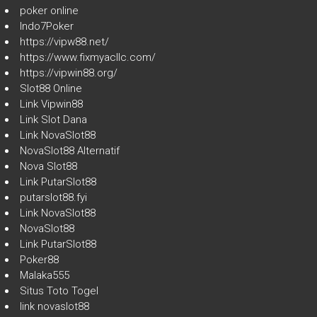
poker online
Indo7Poker
https://vipw88.net/
https://www.fixmyacllc.com/
https://vipwin88.org/
Slot88 Online
Link Vipwin88
Link Slot Dana
Link NovaSlot88
NovaSlot88 Alternatif
Nova Slot88
Link PutarSlot88
putarslot88.fyi
Link NovaSlot88
NovaSlot88
Link PutarSlot88
Poker88
Malaka555
Situs Toto Togel
link novaslot88