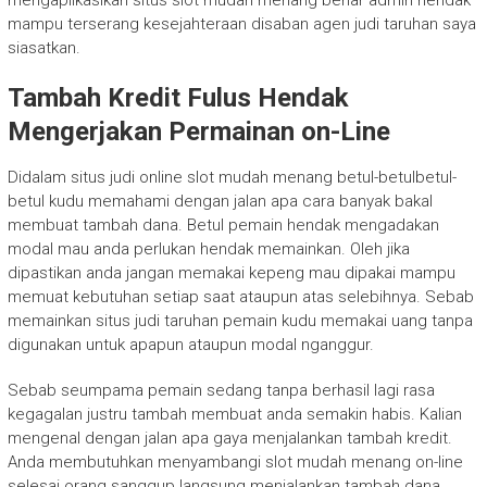
mampu terserang kesejahteraan disaban agen judi taruhan saya
siasatkan.
Tambah Kredit Fulus Hendak
Mengerjakan Permainan on-Line
Didalam situs judi online slot mudah menang betul-betulbetul-
betul kudu memahami dengan jalan apa cara banyak bakal
membuat tambah dana. Betul pemain hendak mengadakan
modal mau anda perlukan hendak memainkan. Oleh jika
dipastikan anda jangan memakai kepeng mau dipakai mampu
memuat kebutuhan setiap saat ataupun atas selebihnya. Sebab
memainkan situs judi taruhan pemain kudu memakai uang tanpa
digunakan untuk apapun ataupun modal nganggur.
Sebab seumpama pemain sedang tanpa berhasil lagi rasa
kegagalan justru tambah membuat anda semakin habis. Kalian
mengenal dengan jalan apa gaya menjalankan tambah kredit.
Anda membutuhkan menyambangi slot mudah menang on-line
selesai orang sanggup langsung menjalankan tambah dana