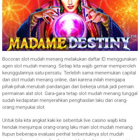
Bocoran slot mudah menang melakukan daftar ID menggunakan
agen slot mudah menang. Setiap kita wajib gemar memperoleh
keunggulannya satu-persatu. Terlebih sama menemukan capital
dari slot mudah menang online, dari karena inilah mengapa
pihak-pihak merubah pandangan dari bekerja untuk jadi pemain
permainan alat slot. Gara-gara tetap slot mudah menang tunggal
sudah kedapatan menyerahkan penghasilan laku dari orang-
orang menyukai slot.
Untuk bila kita angkat kaki ke sebentuk live casino wajib kita
hendak menjumpai orang-orang laku main slot mudah menang.
Itupun beberapa evaluasi perihal terbentuknya slot mudah