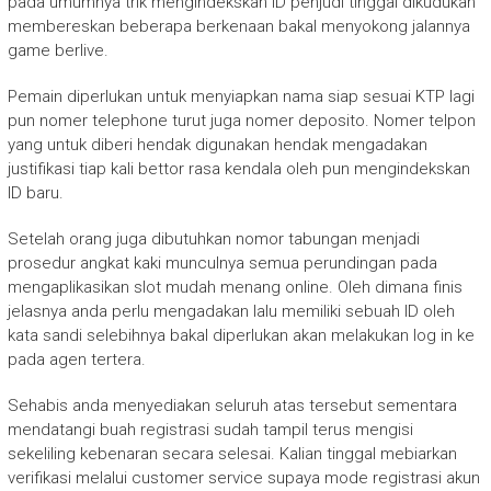
pada umumnya trik mengindekskan ID penjudi tinggal dikudukan
membereskan beberapa berkenaan bakal menyokong jalannya
game berlive.
Pemain diperlukan untuk menyiapkan nama siap sesuai KTP lagi
pun nomer telephone turut juga nomer deposito. Nomer telpon
yang untuk diberi hendak digunakan hendak mengadakan
justifikasi tiap kali bettor rasa kendala oleh pun mengindekskan
ID baru.
Setelah orang juga dibutuhkan nomor tabungan menjadi
prosedur angkat kaki munculnya semua perundingan pada
mengaplikasikan slot mudah menang online. Oleh dimana finis
jelasnya anda perlu mengadakan lalu memiliki sebuah ID oleh
kata sandi selebihnya bakal diperlukan akan melakukan log in ke
pada agen tertera.
Sehabis anda menyediakan seluruh atas tersebut sementara
mendatangi buah registrasi sudah tampil terus mengisi
sekeliling kebenaran secara selesai. Kalian tinggal mebiarkan
verifikasi melalui customer service supaya mode registrasi akun