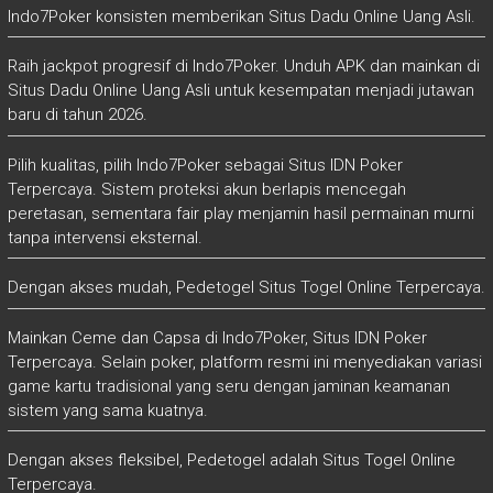
Indo7Poker konsisten memberikan Situs
Dadu Online Uang Asli
.
Raih jackpot progresif di Indo7Poker. Unduh APK dan mainkan di
Situs Dadu Online
Uang Asli untuk kesempatan menjadi jutawan
baru di tahun 2026.
Pilih kualitas, pilih Indo7Poker sebagai Situs
IDN Poker
Terpercaya. Sistem proteksi akun berlapis mencegah
peretasan, sementara fair play menjamin hasil permainan murni
tanpa intervensi eksternal.
Dengan akses mudah,
Pedetogel
Situs Togel Online Terpercaya.
Mainkan Ceme dan Capsa di Indo7Poker,
Situs IDN Poker
Terpercaya. Selain poker, platform resmi ini menyediakan variasi
game kartu tradisional yang seru dengan jaminan keamanan
sistem yang sama kuatnya.
Dengan akses fleksibel,
Pedetogel
adalah Situs Togel Online
Terpercaya.