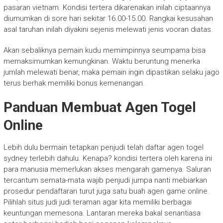
pasaran vietnam. Kondisi tertera dikarenakan inilah ciptaannya
diumumkan di sore hari sekitar 16.00-15.00. Rangkai kesusahan
asal taruhan inilah diyakini sejenis melewati jenis vooran diatas.
Akan sebaliknya pemain kudu memimpinnya seumpama bisa
memaksimumkan kemungkinan. Waktu beruntung menerka
jumlah melewati benar, maka pemain ingin dipastikan selaku jago
terus berhak memiliki bonus kemenangan.
Panduan Membuat Agen Togel
Online
Lebih dulu bermain tetapkan penjudi telah daftar agen togel
sydney terlebih dahulu. Kenapa? kondisi tertera oleh karena ini
para manusia memerlukan akses mengarah gamenya. Saluran
tercantum semata-mata wajib penjudi jumpa nanti mebiarkan
prosedur pendaftaran turut juga satu buah agen game online.
Pilihlah situs judi judi teraman agar kita memiliki berbagai
keuntungan memesona. Lantaran mereka bakal senantiasa