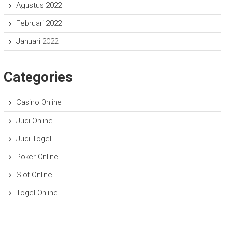
Agustus 2022
Februari 2022
Januari 2022
Categories
Casino Online
Judi Online
Judi Togel
Poker Online
Slot Online
Togel Online