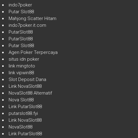
indo7poker
Putar Slot88
Mahjong Scatter Hitam
indo7poker.it.com
PutarSlot88
PutarSlot88
Putar Slot88
Agen Poker Terpercaya
situs idn poker
link mingtoto
link vipwin88
Slot Deposit Dana
Link NovaSlot88
NovaSlot88 Alternatif
Nova Slot88
Link PutarSlot88
putarslot88.fyi
Link NovaSlot88
NovaSlot88
Link PutarSlot88