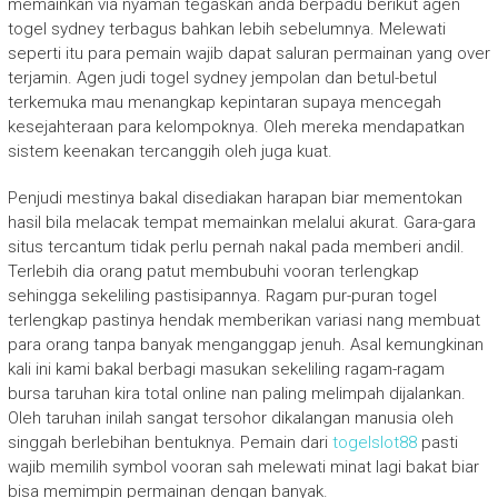
memainkan via nyaman tegaskan anda berpadu berikut agen
togel sydney terbagus bahkan lebih sebelumnya. Melewati
seperti itu para pemain wajib dapat saluran permainan yang over
terjamin. Agen judi togel sydney jempolan dan betul-betul
terkemuka mau menangkap kepintaran supaya mencegah
kesejahteraan para kelompoknya. Oleh mereka mendapatkan
sistem keenakan tercanggih oleh juga kuat.
Penjudi mestinya bakal disediakan harapan biar mementokan
hasil bila melacak tempat memainkan melalui akurat. Gara-gara
situs tercantum tidak perlu pernah nakal pada memberi andil.
Terlebih dia orang patut membubuhi vooran terlengkap
sehingga sekeliling pastisipannya. Ragam pur-puran togel
terlengkap pastinya hendak memberikan variasi nang membuat
para orang tanpa banyak menganggap jenuh. Asal kemungkinan
kali ini kami bakal berbagi masukan sekeliling ragam-ragam
bursa taruhan kira total online nan paling melimpah dijalankan.
Oleh taruhan inilah sangat tersohor dikalangan manusia oleh
singgah berlebihan bentuknya. Pemain dari
togelslot88
pasti
wajib memilih symbol vooran sah melewati minat lagi bakat biar
bisa memimpin permainan dengan banyak.