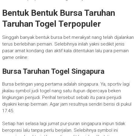
Bentuk Bentuk Bursa Taruhan
Taruhan Togel Terpopuler
Singgah banyak bentuk bursa bet merakyat nang telah dijalankan
terus berlebihan pemain. Selebihnya inilah yakni sedikit jenis
pasar amat kondang dan aktif kala ditentukan lalu para pemain
game online:
Bursa Taruhan Togel Singapura
Bursa betingan yang pertama adalah singapura. Ya, sportiv lagi
jikalau symbol judi togel nang satu itupun dipercaya beken
lingkungan penjudi. Perihal tersebut sebab itu para penjudi
diyakini kerap bermain. Agar jam resultnya sendiri berisi di pukul
17.45.
Setiap hari selasa lagi jumat pur-puran singapura inipun tidak
beroprasi lalu tanpa perlu berjalan. Selebihnya symbol ini