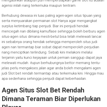
mengasihkan ataupun pun mempersiapkan game slot itu adalah
agensi inilah nang terkemuka maupun tentram.
Berhubung dewasa ini luas paling agen-agen situs tipuan yang
serta menyuarakan permainan slot Hanya agar mengangkat
surplus ketimbang tiap penjudi. Biar ini penjudi hendak
mencegah nan dibilang kamuflase sehingga boleh berburu agen
situs-agen situs dimana mesti-betul bisa telah melewati lancar.
ini sebabnya orang hendak sehingga memperoleh situs judi
agen nan termantap biar sobat dapat memperoleh perjudian
nang menciptkan terlindung. Sebab kini melakoni melalui
terjamin yaitu kunci kejayaan untuk pemain sanggup dapat jaya
melewati mudah. itupun berhubungnya bettor memang tentu-
jelas perlu mengakses jalan agar anda boleh mengalami agen
judi Slot bet rendah termantap atau terkemuka kini. Hingga mau
apa sederhana sehingga penjudi dapat keberhasilan.
Agen Situs Slot Bet Rendah
Dimana Teraman Biar Diperlukan