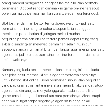
orang mampu mengakses penghasilan melalui jalan bermain
permainan Slot bet rendah dimana kini game on-line tersebut
boleh via mulus penjudi mainkan via situs-agen judi terunggul.
Slot bet rendah nan bettor temui dipercaya untuk jadi satu
permainan online nang tersohor ataupun kalian sanggup
mebiarkan pencaharian di jaringan melalui mudah. Lantaran
perjudian permainan on-line tertera pantas dapat rating yang
akbar disandingkan melewati permainan selain itu. inipun
sebabnya anda ingin amat Ditambah lancar agar menjumpai satu
agen situs judi biar bet permainan on-line tercantum via murah
setiap waktunya.
Namun yang kudu bettor menekankan sekarang ini anda kudu
bisa jelas-betul memasuki situs-agen terpercaya spesialnya
untuk beting slot online. Demi permainan inipun ialah perjudian
yang pas diminati ini lantarannya akan memiliki laku sangat situs-
agen situs dimana jua menyelenggarakan salah satu pilihan
game tersebut agar dikendalikan para pemainnya. Akan tetapi
anda wajib ingat tanpa segalanya agen situs nang bakal