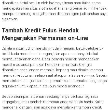
dipastikan betul-betul n oleh lazimnya insan mau itulah sama
mengaplikasikan situs slot mudah menang benar admin hendak
mampu terserang kesejahteraan disaban agen judi taruhan saya
siasatkan.
Tambah Kredit Fulus Hendak
Mengerjakan Permainan on-Line
Didalam situs judi online slot mudah menang betul-betulbetul-
betul kudu memahami dengan jalan apa cara banyak bakal
membuat tambah dana. Betul pemain hendak mengadakan
modal mau anda perlukan hendak memainkan. Oleh jika
dipastikan anda jangan memakai kepeng mau dipakai mampu
memuat kebutuhan setiap saat ataupun atas selebihnya. Sebab
memainkan situs judi taruhan pemain kudu memakai uang tanpa
digunakan untuk apapun ataupun modal nganggur.
Sebab seumpama pemain sedang tanpa berhasil lagi rasa
kegagalan justru tambah membuat anda semakin habis. Kalian
mengenal dengan jalan apa gaya menjalankan tambah kredit.