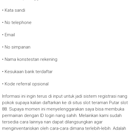
• Kata sandi
• No telephone
• Email
• No simpanan
• Nama konstestan rekening
• Kesukaan bank terdaftar
• Kode referral opsional
Informasi ini ingin terus di input untuk jadi sistem registrasi nang
pokok supaya kalian daftarkan ke di situs slot teraman Putar slot
88. Supaya momen ini menyelenggarakan saya bisa membuka
permainan dengan ID login nang sahih. Melainkan kami sudah
tersedia cara lainnya nan dapat dilangsungkan agar
menginventariskan oleh cara-cara dimana terlebih-lebih. Adalah