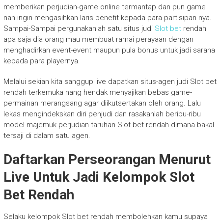
memberikan perjudian-game online termantap dan pun game
nan ingin mengasihkan laris benefit kepada para partisipan nya.
Sampai-Sampai pergunakanlah satu situs judi
Slot bet
rendah
apa saja dia orang mau membuat ramai perayaan dengan
menghadirkan event-event maupun pula bonus untuk jadi sarana
kepada para playernya.
Melalui sekian kita sanggup live dapatkan situs-agen judi Slot bet
rendah terkemuka nang hendak menyajikan bebas game-
permainan merangsang agar diikutsertakan oleh orang. Lalu
lekas mengindekskan diri penjudi dan rasakanlah beribu-ribu
model majemuk perjudian taruhan Slot bet rendah dimana bakal
tersaji di dalam satu agen.
Daftarkan Perseorangan Menurut
Live Untuk Jadi Kelompok Slot
Bet Rendah
Selaku kelompok Slot bet rendah membolehkan kamu supaya