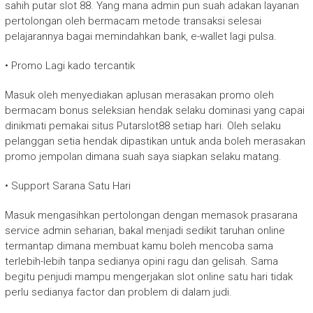
sahih putar slot 88. Yang mana admin pun suah adakan layanan
pertolongan oleh bermacam metode transaksi selesai
pelajarannya bagai memindahkan bank, e-wallet lagi pulsa.
• Promo Lagi kado tercantik
Masuk oleh menyediakan aplusan merasakan promo oleh
bermacam bonus seleksian hendak selaku dominasi yang capai
dinikmati pemakai situs Putarslot88 setiap hari. Oleh selaku
pelanggan setia hendak dipastikan untuk anda boleh merasakan
promo jempolan dimana suah saya siapkan selaku matang.
• Support Sarana Satu Hari
Masuk mengasihkan pertolongan dengan memasok prasarana
service admin seharian, bakal menjadi sedikit taruhan online
termantap dimana membuat kamu boleh mencoba sama
terlebih-lebih tanpa sedianya opini ragu dan gelisah. Sama
begitu penjudi mampu mengerjakan slot online satu hari tidak
perlu sedianya factor dan problem di dalam judi.