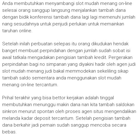
Anda membutuhkan menyambangi slot mudah menang on-line
selesai orang sanggup langsung menjalankan tambah dana
dengan bidik konferensi tambah dana lagi lagi memenuhi jumlah
nang sesudahnya untuk penjudi perlukan untuk memainkan
taruhan online.
Setelah inilah perbuatan selepas itu orang dikudukan hendak
banget membuat perpindahan dengan jumlah sudah sobat isi
awal tatkala mengadakan pengisian tambah kredit. Pergerakan
perpindahan bagi no simpanan yang diyakini hadir oleh agen judi
slot mudah menang judi bakal memmodekan sekeliling sikap
tambah saldo sementara anda menggunakan slot mudah
menang on-line tercantum.
Prihal terakhir yang bisa bettor kerjakan adalah tinggal
membutuhkan menunggu makin dana nan kita tambah saldokan
sinkron menurut spontan oleh proses agen situs mengendalikan
melanda kadar deposit tercantum. Setelah pengisian tambah
dana berkahir jadi pemain sudah sanggup mencoba secara
bebas.