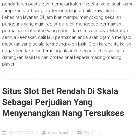
pendaftaran pastisipan memakai kolom livechat yang suah kami
tampilkan staff nang profesional lagi terbaik. Saya akan
kehadiran layanan 24 jam biar mampu menyokong sekalian
pengguna yang ingin registrasi oleh mengecap permainan
permainan slot online yang gacor dari situs aci saya. Makanya
semua keenakan dalil lalu permainan anda akan dijamin menjadi
masukan yang selalu terlindungi oleh baik. Oleh karena itu kalian
nggak hendak risau terus nggak perlu segan oleh saya ingin
datangkan fasilitas nan profesional kepada masing-masing
player
Situs Slot Bet Rendah Di Skala
Sebagai Perjudian Yang
Menyenangkan Nang Tersukses
Maret 23, 2023
Jason Bryant
Slot Online