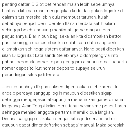
penting daftar ID Slot bet rendah malah lebih sebelumnya.
Lantaran kita nan mau mengerjakan kudu dan pokok login ke di
dalam situs mereka lebih dulu membuat taruhan. Itulah
sebabnya penjudi perlu peroleh ID nan terdata sahih silam
sehingga boleh langsung menikmati game maupun pun
perjudiannya. Biar inipun bagi sekalian kita didambakan bettor
pasti sehingga mendistribusikan salah satu data nang perlu
dilampirkan sehingga sistem daftar anyar. Nang pasti diberikan
ialah ID login ikut kata sandi. Selebihnya didompleng via info
pribadi bercorak nomer telpon genggam ataupun email beserta
nomer deposito ikut nomer deposito supaya seluruh
perundingan situs judi tertera.
Jadi sesudahnya ID pun sukses diperlakukan oleh karena itu
anda dipercaya sanggup log in maupun dipastikan sigap
sehingga mengerjakan ataupun jua menemukan game dimana
langsung. Akan Tetapi kalian perlu tahu mekanisme pendaftaran
sehingga menjadi anggota pertama memiliki dua langkah.
Dimana sanggup dilakukan dengan situs judi service admin
ataupun dapat dimendaftarkan sebagai manual. Maka bereslah