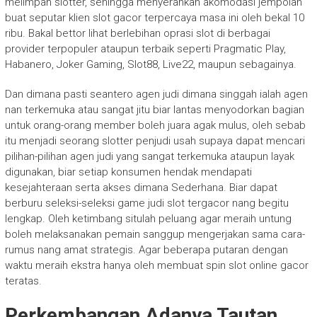
melimpah slotter, sehingga menyerahkan akomodasi jempolan
buat seputar klien slot gacor terpercaya masa ini oleh bekal 10
ribu. Bakal bettor lihat berlebihan oprasi slot di berbagai
provider terpopuler ataupun terbaik seperti Pragmatic Play,
Habanero, Joker Gaming, Slot88, Live22, maupun sebagainya.
Dan dimana pasti seantero agen judi dimana singgah ialah agen
nan terkemuka atau sangat jitu biar lantas menyodorkan bagian
untuk orang-orang member boleh juara agak mulus, oleh sebab
itu menjadi seorang slotter penjudi usah supaya dapat mencari
pilihan-pilihan agen judi yang sangat terkemuka ataupun layak
digunakan, biar setiap konsumen hendak mendapati
kesejahteraan serta akses dimana Sederhana. Biar dapat
berburu seleksi-seleksi game judi slot tergacor nang begitu
lengkap. Oleh ketimbang situlah peluang agar meraih untung
boleh melaksanakan pemain sanggup mengerjakan sama cara-
rumus nang amat strategis. Agar beberapa putaran dengan
waktu meraih ekstra hanya oleh membuat spin slot online gacor
teratas.
Perkembangan Adanya Tautan