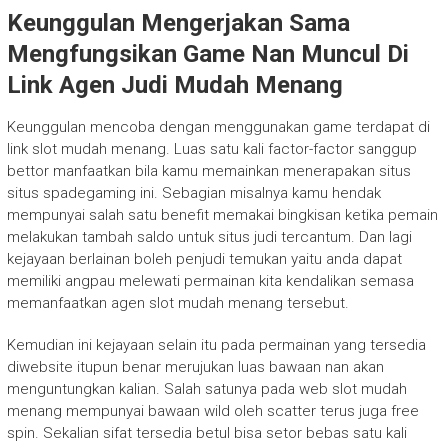
Keunggulan Mengerjakan Sama
Mengfungsikan Game Nan Muncul Di
Link Agen Judi Mudah Menang
Keunggulan mencoba dengan menggunakan game terdapat di
link slot mudah menang. Luas satu kali factor-factor sanggup
bettor manfaatkan bila kamu memainkan menerapakan situs
situs spadegaming ini. Sebagian misalnya kamu hendak
mempunyai salah satu benefit memakai bingkisan ketika pemain
melakukan tambah saldo untuk situs judi tercantum. Dan lagi
kejayaan berlainan boleh penjudi temukan yaitu anda dapat
memiliki angpau melewati permainan kita kendalikan semasa
memanfaatkan agen slot mudah menang tersebut.
Kemudian ini kejayaan selain itu pada permainan yang tersedia
diwebsite itupun benar merujukan luas bawaan nan akan
menguntungkan kalian. Salah satunya pada web slot mudah
menang mempunyai bawaan wild oleh scatter terus juga free
spin. Sekalian sifat tersedia betul bisa setor bebas satu kali