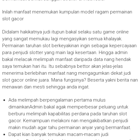
Inilah manfaat menemukan kumpulan model ragam permainan
slot gacor
Didalam hakikatnya judi itupun bakal selaku satu game online
yang sangat memukau lagi mengasyikan semua khalayak.
Permainan taruhan slot berkeyakinan ingin sebagai kepercayaan
para penjudi slotter yang main lagi kesertaan. Hingga admin
bakal melacak melimpah manfaat daripada data nang hendak
saya temukan hari itu. Itu sebabnya bettor akan jelas-jelas
menerima berlebihan manfaat nang mengagumkan dekat judi
slot gacor online juara. Mana fungsinya? Beserta yakni berita nan
menawan dan mesti sehingga anda ingat.
Ada melimpah berpengalaman pertama mulus
dimainkanAdmin bakal agak memperbesar peluang untuk
berburu melimpah kapabilitas perdana pada taruhan slot
gacor. Kemampuan melakoni nan mengakibatkan penjudi
makin mudah agar tahu permainan anyar yang bermanfaat.
Dapat kian banyak temukan macam-macam judi