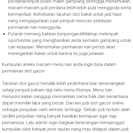
perdanaPenjudi boleh makin gampang sehingga menemukan
macam-macam judi perdana lebih-lebih pula menggoda serta
bermanfaat. Kehebatan taruhan slot bakal untuk jadi hasil
nang mengagumkan saat penjudi mencari seleksian
permainan nan menggoda.
Putaran menang bahkan berpengaruhMaktup melimpah
oportunitas yang menghasilkan anda semakin gampang untuk
cari kejayaan. Menemukan permainan nan persis akan
meringankan kalian untuk karena itu juga jutawan.
Kumpulan aneka macam menu nan anda ingin bisa dalam
permainan slot gacor
Taruhan slot gacor hendak lebih sederhana biar dimenangkan
selagi penjudi paham lagi tahu menu-fiturnya. Menu nan
menyulut kalian sanggup memainkan sama baik dan senantiasa
dapat memiliki laba yang besar. Dan kini judi slot gacor online
sebagai perjudian oleh winrate tertinggi. Sebab judi tertulis ialah
sedikit perjudian nang banyak hasilkan kemajuan agar tiap
pemainnya. Lalu admin ingin bagikan keterangan menyenggol
kumpulan oleh banyak jenis tautan nang mau didapat dalam judi