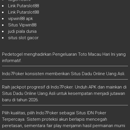
Link Putarslot88
Link Putarslot88
vipwin88 apk
Situs Vipwin88
judi piala dunia
situs slot gacor
Pedetogel
menghadirkan Pengeluaran Toto Macau Hari Ini yang
informatif.
Indo7Poker konsisten memberikan Situs
Dadu Online Uang Asli
.
Raih jackpot progresif di Indo7Poker. Unduh APK dan mainkan di
Situs Dadu Online
Uang Asli untuk kesempatan menjadi jutawan
baru di tahun 2026.
Pilih kualitas, pilih Indo7Poker sebagai Situs
IDN Poker
Terpercaya. Sistem proteksi akun berlapis mencegah
peretasan, sementara fair play menjamin hasil permainan murni