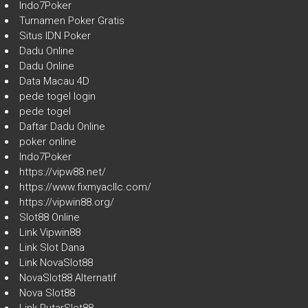
Indo7Poker
Turnamen Poker Gratis
Situs IDN Poker
Dadu Online
Dadu Online
Data Macau 4D
pede togel login
pede togel
Daftar Dadu Online
poker online
Indo7Poker
https://vipw88.net/
https://www.fixmyacllc.com/
https://vipwin88.org/
Slot88 Online
Link Vipwin88
Link Slot Dana
Link NovaSlot88
NovaSlot88 Alternatif
Nova Slot88
Link PutarSlot88