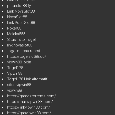
putarslot88.fyi
Link NovaSlot88
NovaSlot88
Link PutarSlot88
Poker88
Malaka555
Situs Toto Togel
link novaslot88
togel macau resmi
https://togelslot88.cc/
vipwin88 login
Togel178
Vipwin88
Togel178 Link Alternatif
situs vipwin88
vipwin88
https://gameztorrents.com/
https://mainvipwin88.com/
https://linkvipwin88.com/
https://gasvipwin88.com/