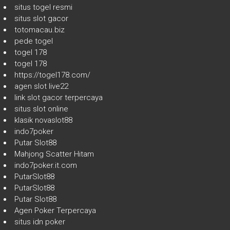
situs togel resmi
situs slot gacor
totomacau.biz
pede togel
togel 178
togel 178
https://togel178.com/
agen slot live22
link slot gacor terpercaya
situs slot online
klasik novaslot88
indo7poker
Putar Slot88
Mahjong Scatter Hitam
indo7poker.it.com
PutarSlot88
PutarSlot88
Putar Slot88
Agen Poker Terpercaya
situs idn poker