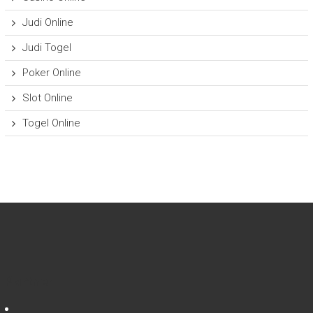
Judi Online
Judi Togel
Poker Online
Slot Online
Togel Online
Partner