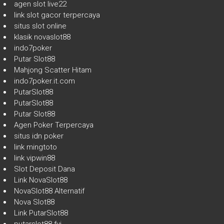
agen slot live22
link slot gacor terpercaya
situs slot online
klasik novaslot88
indo7poker
Putar Slot88
Mahjong Scatter Hitam
indo7poker.it.com
PutarSlot88
PutarSlot88
Putar Slot88
Agen Poker Terpercaya
situs idn poker
link mingtoto
link vipwin88
Slot Deposit Dana
Link NovaSlot88
NovaSlot88 Alternatif
Nova Slot88
Link PutarSlot88
putarslot88.fyi