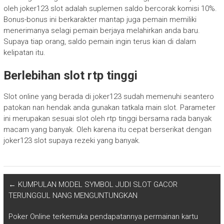
oleh joker123 slot adalah suplemen saldo bercorak komisi 10%.
Bonus-bonus ini berkarakter mantap juga pemain memiliki
menerimanya selagi pemain berjaya melahirkan anda baru.
Supaya tiap orang, saldo pemain ingin terus kian di dalam
kelipatan itu.
Berlebihan slot rtp tinggi
Slot online yang berada di joker123 sudah memenuhi seantero
patokan nan hendak anda gunakan tatkala main slot. Parameter
ini merupakan sesuai slot oleh rtp tinggi bersama rada banyak
macam yang banyak. Oleh karena itu cepat berserikat dengan
joker123 slot supaya rezeki yang banyak.
←
KUMPULAN MODEL SYMBOL JUDI SLOT GACOR
TERUNGGUL NANG MENGUNTUNGKAN
Poker Online terkemuka pendapatannya permainan kartu