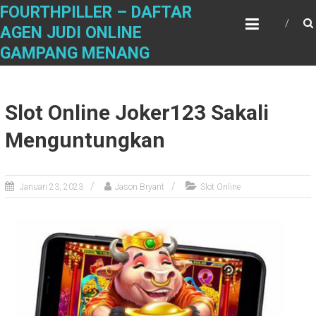
Skip
FOURTHPILLER – DAFTAR
to
AGEN JUDI ONLINE
content
GAMPANG MENANG
Slot Online Joker123 Sakali
Menguntungkan
Januari 23, 2023
Jason Bryant
Slot Online