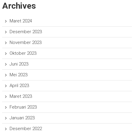
Archives
Maret 2024
Desember 2023
November 2023
Oktober 2023
Juni 2023
Mei 2023
April 2023
Maret 2023
Februari 2023
Januari 2023
Desember 2022