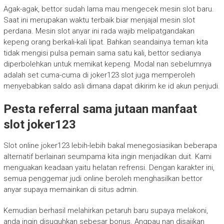
Agak-agak, bettor sudah lama mau mengecek mesin slot baru.
Saat ini merupakan waktu terbaik biar menjajal mesin slot
perdana. Mesin slot anyar ini rada wajib melipatgandakan
kepeng orang berkali-kali lipat. Bahkan seandainya teman kita
tidak mengisi pulsa pemain sama satu kali, bettor sedianya
diperbolehkan untuk memikat kepeng. Modal nan sebelumnya
adalah set cuma-cuma di joker123 slot juga memperoleh
menyebabkan saldo asli dimana dapat dikirim ke id akun penjudi.
Pesta referral sama jutaan manfaat
slot joker123
Slot online joker123 lebih-lebih bakal menegosiasikan beberapa
alternatif berlainan seumpama kita ingin menjadikan duit. Kami
menguakan keadaan yaitu helatan refrensi. Dengan karakter ini,
semua penggemar judi online beroleh menghasilkan bettor
anyar supaya memainkan di situs admin.
Kemudian berhasil melahirkan petaruh baru supaya melakoni,
anda ingin disuguhkan sebesar bonus. Angpau nan disajikan