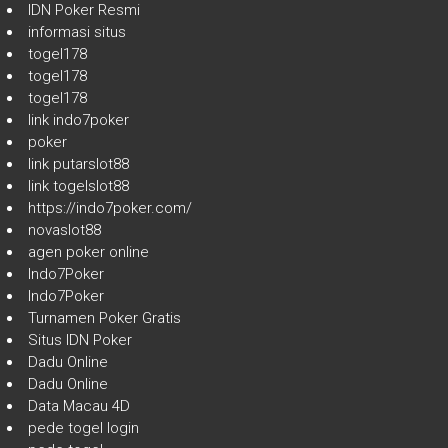
IDN Poker Resmi
informasi situs
togel178
togel178
togel178
link indo7poker
poker
link putarslot88
link togelslot88
https://indo7poker.com/
novaslot88
agen poker online
Indo7Poker
Indo7Poker
Turnamen Poker Gratis
Situs IDN Poker
Dadu Online
Dadu Online
Data Macau 4D
pede togel login